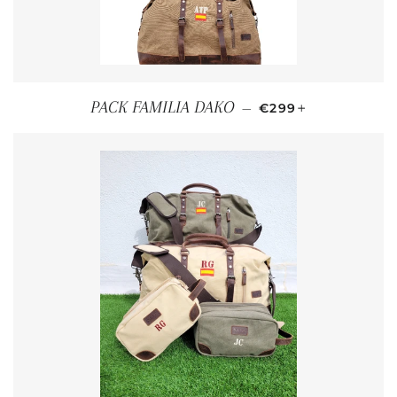
PRECIO HABITUAL
+
PACK FAMILIA DAKO
—
€299