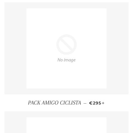
PRECIO HABITUA
+
PACK AMIGO CICLISTA
—
€295