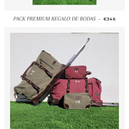
PRECIO H
PACK PREMIUM REGALO DE BODAS
—
€346