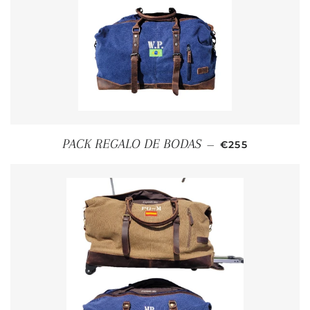
PRECIO HABIT
PACK REGALO DE BODAS
—
€255