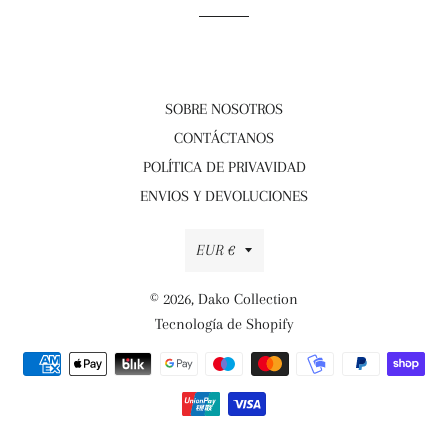
SOBRE NOSOTROS
CONTÁCTANOS
POLÍTICA DE PRIVAVIDAD
ENVIOS Y DEVOLUCIONES
Moneda
EUR €
© 2026,
Dako Collection
Tecnología de Shopify
Métodos
de
pago