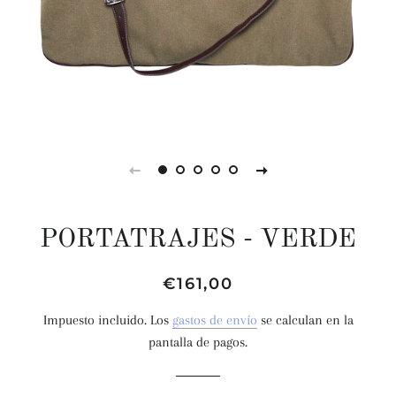
PORTATRAJES - VERDE
Precio
Precio
€161,00
habitual
de
Impuesto incluido. Los
gastos de envío
se calculan en la
venta
pantalla de pagos.